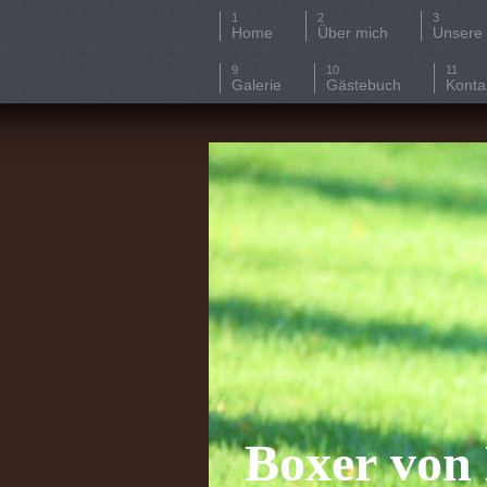
Home
Über mich
Unsere
Galerie
Gästebuch
Konta
Boxer von