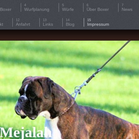
 Boxer
Wurfplanung
Würfe
Über Boxer
News
kt
Anfahrt
Links
Blog
Impressum
 Mejalah